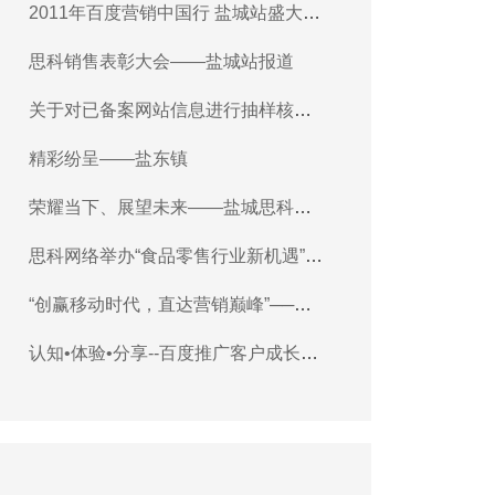
2011年百度营销中国行 盐城站盛大举
研指导
行
思科销售表彰大会——盐城站报道
关于对已备案网站信息进行抽样核查
的通知
精彩纷呈——盐东镇
荣耀当下、展望未来——盐城思科召
开Q1总结暨Q2启动大会
思科网络举办“食品零售行业新机遇”沙
龙主题会议
“创赢移动时代，直达营销巅峰”──
2015百度营销中国行东台站会议报道
认知•体验•分享--百度推广客户成长计
划之搜索营销基础培训会盐城站报道