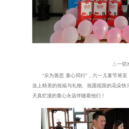
△一切
“乐为善思 童心同行”，六一儿童节将至，2
送上精美的祝福与礼物。祝愿祖国的花朵快
天真烂漫的童心永远伴随着他们！