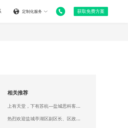
系
获
取
免
费
方
案
定制化服务
相关推荐
上有天堂，下有苏杭—盐城思科客服
部春游纪实
热烈欢迎盐城亭湖区副区长、区政协
主席吕主席一行莅临盐城思科进行调