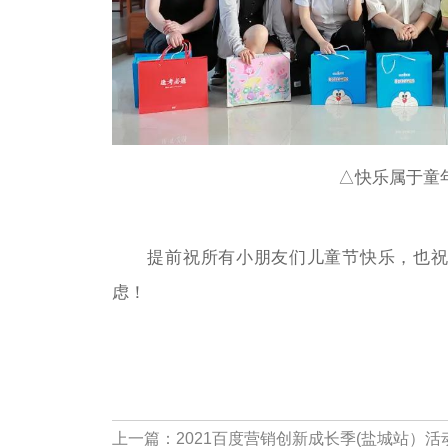
△快乐属于童
提前祝所有小朋友们儿童节快乐，也祝所
虑！
上一篇：
2021百度营销创新成长季(盐城站）